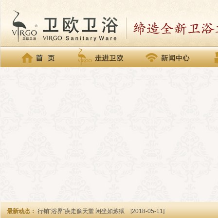
最新动态：
行销“浴界”疾走像天堂 闲坐如炼狱
[2018-05-11]